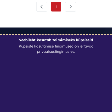
1
Veebileht kasutab toimimiseks küpsiseid
Kontaktid
Küpsiste kasutamise tingimused on leitavad
privaatsustingimustes
.
Renditöökoda OÜ
Reg. nr: 11970813
info@renditookoda.ee
+3725104024
Privaatsustingimused
Seadista küpsised
Lehed