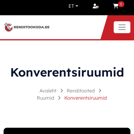
Liigu sisu juurde
0
ET
Konverentsiruumid
Avaleht
Renditooted
Ruumid
Konverentsiruumid