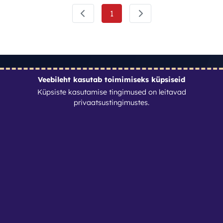
1
Veebileht kasutab toimimiseks küpsiseid
Kontaktid
Küpsiste kasutamise tingimused on leitavad
privaatsustingimustes
.
Renditöökoda OÜ
Reg. nr: 11970813
info@renditookoda.ee
+3725104024
Privaatsustingimused
Seadista küpsised
Lehed