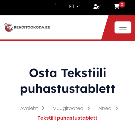
Liigu sisu juurde
0
ET
Osta Tekstiili
puhastustablett
Avaleht
Müügitooted
Ained
Tekstiili puhastustablett