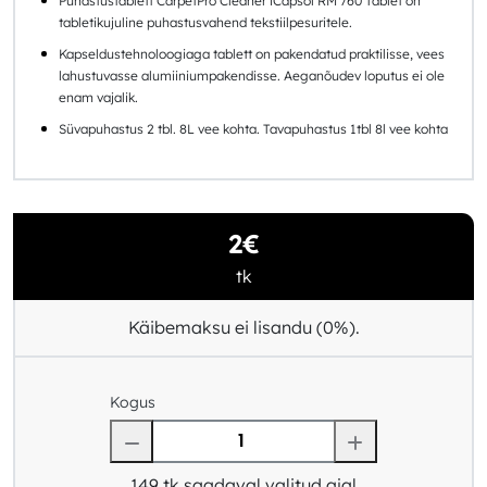
Puhastustablett CarpetPro Cleaner iCapsol RM 760 Tablet on
tabletikujuline puhastusvahend tekstiilpesuritele.
Kapseldustehnoloogiaga tablett on pakendatud praktilisse, vees
lahustuvasse alumiiniumpakendisse. Aeganõudev loputus ei ole
enam vajalik.
Süvapuhastus 2 tbl. 8L vee kohta. Tavapuhastus 1tbl 8l vee kohta
2€
tk
Käibemaksu ei lisandu (0%).
Kogus
149
tk saadaval valitud ajal