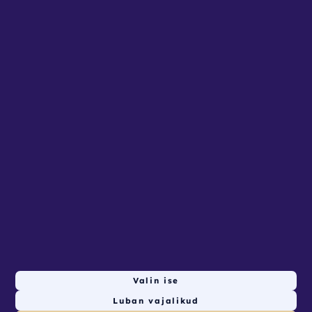
Privaatsustingimused
Seadista küpsised
Lehed
AVALEHT
RENDITOOTED
KONTAKT
ETTEVõTTELE
Valin ise
Luban vajalikud
149
tk saadaval valitud ajal