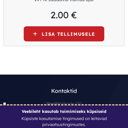
2.00
€
LISA TELLIMUSELE
Kontaktid
Renditöökoda OÜ
Veebileht kasutab toimimiseks küpsiseid
Reg. nr: 11970813
Küpsiste kasutamise tingimused on leitavad
info@renditookoda.ee
privaatsustingimustes
.
+3725104024