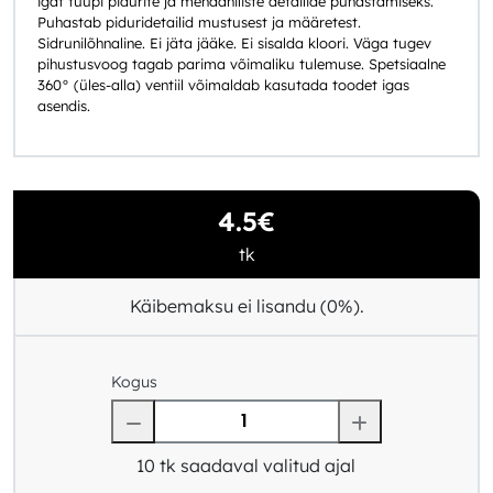
igat tüüpi pidurite ja mehaaniliste detailide puhastamiseks.
Puhastab piduridetailid mustusest ja määretest.
Sidrunilõhnaline. Ei jäta jääke. Ei sisalda kloori. Väga tugev
pihustusvoog tagab parima võimaliku tulemuse. Spetsiaalne
360° (üles-alla) ventiil võimaldab kasutada toodet igas
asendis.
4.5€
tk
Käibemaksu ei lisandu (0%).
Kogus
10
tk saadaval valitud ajal