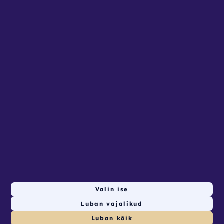
Privaatsustingimused
Seadista küpsised
Lehed
AVALEHT
RENDITOOTED
KONTAKT
ETTEVõTTELE
Valin ise
Luban vajalikud
10
tk saadaval valitud ajal
© Renditookoda 2026. Powered by
autlio.com
Luban kõik