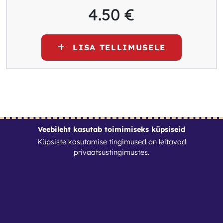
4.50
€
LISA TELLIMUSELE
Veebileht kasutab toimimiseks küpsiseid
Küpsiste kasutamise tingimused on leitavad
Kontaktid
privaatsustingimustes
.
Renditöökoda OÜ
Reg. nr: 11970813
info@renditookoda.ee
+3725104024