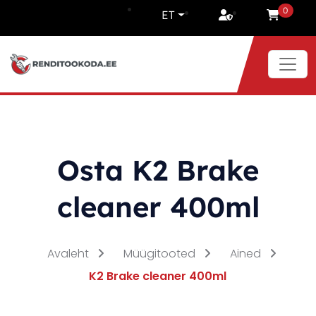
Liigu sisu juurde
0
ET
Osta K2 Brake
cleaner 400ml
Avaleht
Müügitooted
Ained
K2 Brake cleaner 400ml